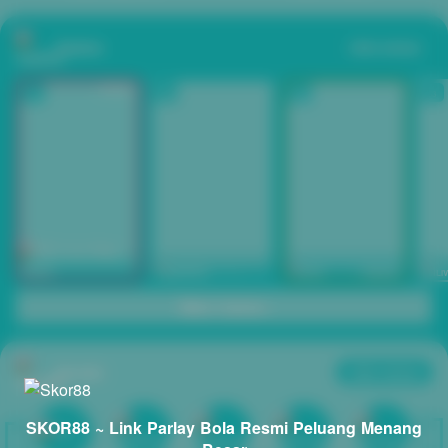
Casino
Lihat semua
53
201
267
53
IDNLIVE
PragmaticPlay
Evolution
IDNLI
Main Casino
Arcade
Lihat semua
SKOR88 ~ Link Parlay Bola Resmi Peluang Menang