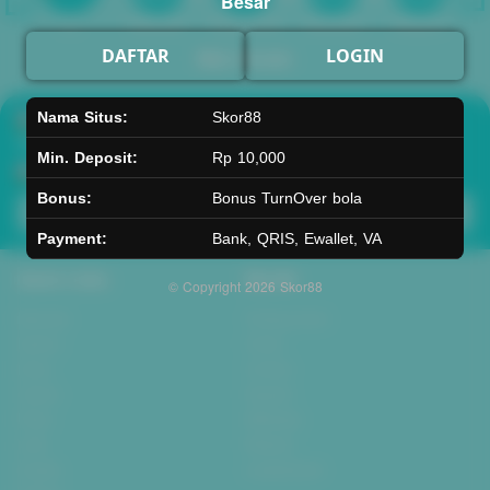
Besar
Hot
IDNArcade
PragmaticPlay
Askmebola
Minigame
Mi
DAFTAR
LOGIN
Main Arcade
Nama Situs:
Skor88
Lotto
Fishing
Min. Deposit:
Rp 10,000
Bonus:
Bonus TurnOver bola
Main Lotto
Main Fishing
Payment:
Bank, QRIS, Ewallet, VA
Quick Links
Skor88
© Copyright 2026
Skor88
Beranda
Tentang Kami
Sports+
Footer
bolas
Contact
Casino
Deposit
Poker
Withdraw
Lotto
Referral
Arcade
Leaderboard